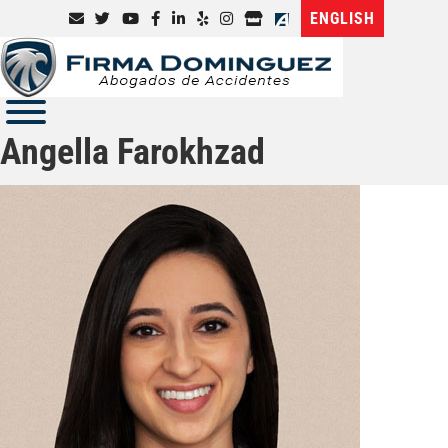
ENGLISH
Angella Farokhzad