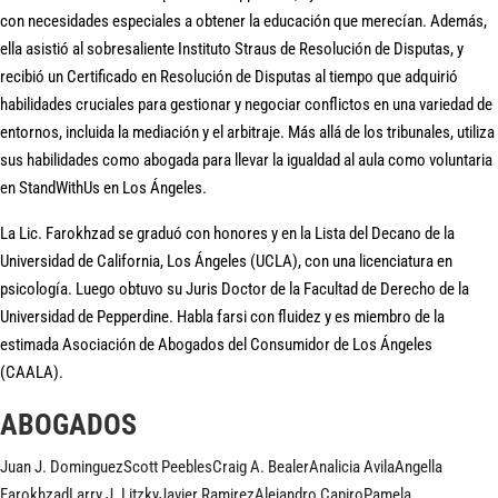
con necesidades especiales a obtener la educación que merecían. Además,
ella asistió al sobresaliente Instituto Straus de Resolución de Disputas, y
recibió un Certificado en Resolución de Disputas al tiempo que adquirió
habilidades cruciales para gestionar y negociar conflictos en una variedad de
entornos, incluida la mediación y el arbitraje. Más allá de los tribunales, utiliza
sus habilidades como abogada para llevar la igualdad al aula como voluntaria
en StandWithUs en Los Ángeles.
La Lic. Farokhzad se graduó con honores y en la Lista del Decano de la
Universidad de California, Los Ángeles (UCLA), con una licenciatura en
psicología. Luego obtuvo su Juris Doctor de la Facultad de Derecho de la
Universidad de Pepperdine. Habla farsi con fluidez y es miembro de la
estimada Asociación de Abogados del Consumidor de Los Ángeles
(CAALA).
ABOGADOS
Juan J. Dominguez
Scott Peebles
Craig A. Bealer
Analicia Avila
Angella
Farokhzad
Larry J. Litzky
Javier Ramirez
Alejandro Capiro
Pamela