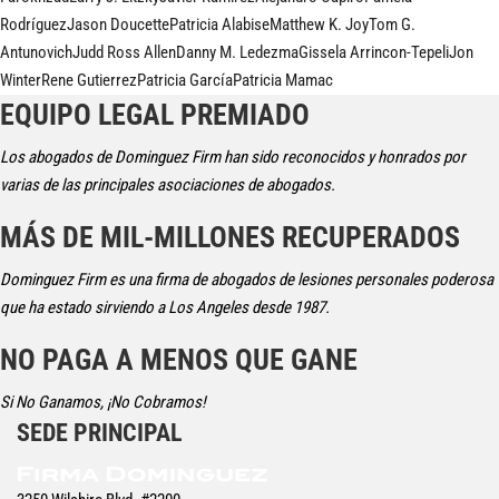
Rodríguez
Jason Doucette
Patricia Alabise
Matthew K. Joy
Tom G.
Antunovich
Judd Ross Allen
Danny M. Ledezma
Gissela Arrincon-Tepeli
Jon
Winter
Rene Gutierrez
Patricia García
Patricia Mamac
EQUIPO LEGAL PREMIADO
Los abogados de Dominguez Firm han sido reconocidos y honrados por
varias de las principales asociaciones de abogados.
MÁS DE MIL-MILLONES RECUPERADOS
Dominguez Firm es una firma de abogados de lesiones personales poderosa
que ha estado sirviendo a Los Angeles desde 1987.
NO PAGA A MENOS QUE GANE
Si No Ganamos, ¡No Cobramos!
SEDE PRINCIPAL