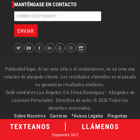
MANTÉNGASE EN CONTACTO
Publicidad legal. Al ver este sitio o al contactarnos, no se crea una
relación de abogado-cliente. Los resultados obtenidos en el pasado
no garantizan resultados similares.
Sede central en Los Ángeles, CA.Firma Dominguez -
Abogados de
Lesiones Personales.
Derechos de autor © 2026 Todos los
derechos reservados.
Sobre Nosotros
Carreras
*Avisos Legales
Preguntas
Frecuentes
Política de Privacidad
SuperLawyers
BBB
Mapa
TEXTEANOS
LLÁMENOS
del Sitio
Disponible 24/7