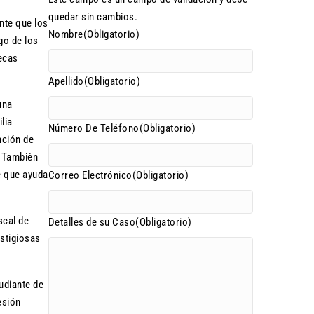
quedar sin cambios.
nte que los
Nombre
(Obligatorio)
go de los
becas
Apellido
(Obligatorio)
una
lia
Número De Teléfono
(Obligatorio)
ación de
. También
e que ayuda
Correo Electrónico
(Obligatorio)
scal de
Detalles de su Caso
(Obligatorio)
estigiosas
udiante de
esión