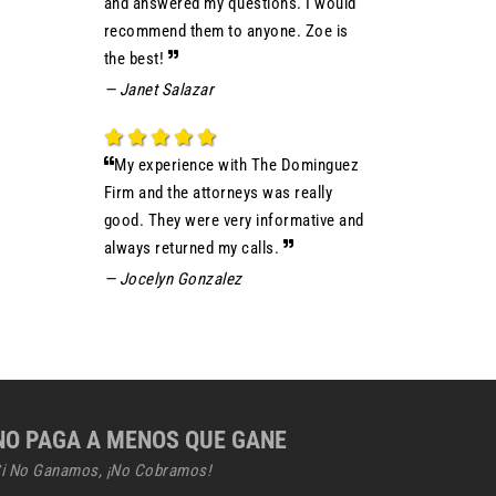
and answered my questions. I would
recommend them to anyone. Zoe is
the best!
— Janet Salazar
My experience with The Dominguez
Firm and the attorneys was really
good. They were very informative and
always returned my calls.
— Jocelyn Gonzalez
NO PAGA A MENOS QUE GANE
i No Ganamos, ¡No Cobramos!