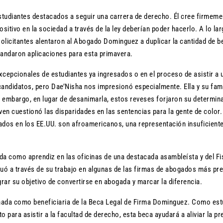
studiantes destacados a seguir una carrera de derecho. Él cree firmeme
tivo en la sociedad a través de la ley deberían poder hacerlo. A lo lar
solicitantes alentaron al Abogado Dominguez a duplicar la cantidad de 
mandaron aplicaciones para esta primavera.
cepcionales de estudiantes ya ingresados o en el proceso de asistir a 
andidatos, pero Dae’Nisha nos impresionó especialmente. Ella y su fami
n embargo, en lugar de desanimarla, estos reveses forjaron su determin
ven cuestionó las disparidades en las sentencias para la gente de color
ados en los EE.UU. son afroamericanos, una representación insuficient
 como aprendiz en las oficinas de una destacada asambleísta y del Fi
nuó a través de su trabajo en algunas de las firmas de abogados más pr
ar su objetivo de convertirse en abogada y marcar la diferencia.
nada como beneficiaria de la Beca Legal de Firma Dominguez. Como est
para asistir a la facultad de derecho, esta beca ayudará a aliviar la pr