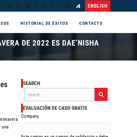
ENGLISH
RSOS
HISTORIAL DE ÉXITOS
CONTACTO
VERA DE 2022 ES DAE’NISHA
 es
SEARCH
Search
for:
EVALUACIÓN DE CASO GRATIS
Company
primavera
r una
Este campo es un campo de validación y debe