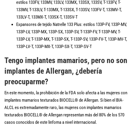
estilos 133FV, 133MV, 133LV, 133MX, 133SX, 133SV, T-133FV, T-
133MV, T-133LV, T-133MX, T-133SX, T-133SV, 133FV-T, 133MV-T,
133LV-T, 133MX-T, 133SX-T, 133SV-T
Expansores de tejido Natrelle 133 Plus: estilos 133P-FV, 133P-MV,
133P-LV, 133P-MX, 133P-SX, 133P-SV, T-133P-FV, T-133P-MV, T-
133P-LV, T-133P-MX, T-133P-SX, T-133P-SV, 133P-FV-T, 133P-MV-T,
133P-LV-T, 133P-MX-T, 133P-SX-T, 133P-SV-T
Tengo implantes mamarios, pero no son
implantes de Allergan, ¿debería
preocuparme?
En este momento, la prohibición de la FDA solo afecta a las mujeres con
implantes mamarios texturados BIOCELL® de Allergan. Si bien el BIA-
ALCL es extremadamente raro, las mujeres con implantes mamarios
texturados BIOCELL® de Allergan representan más del 80% de los 570
casos conocidos de este linfoma a nivel internacional.