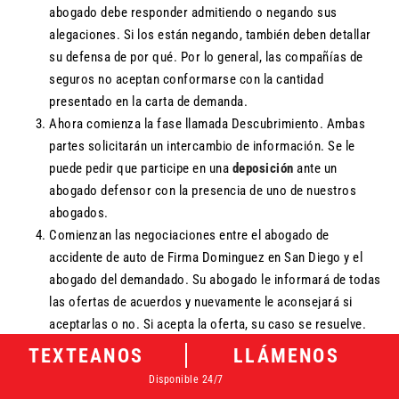
abogado debe responder admitiendo o negando sus
alegaciones. Si los están negando, también deben detallar
su defensa de por qué. Por lo general, las compañías de
seguros no aceptan conformarse con la cantidad
presentado en la carta de demanda.
Ahora comienza la fase llamada Descubrimiento. Ambas
partes solicitarán un intercambio de información. Se le
puede pedir que participe en una
deposición
ante un
abogado defensor con la presencia de uno de nuestros
abogados.
Comienzan las negociaciones entre el abogado de
accidente de auto de Firma Dominguez en San Diego y el
abogado del demandado. Su abogado le informará de todas
las ofertas de acuerdos y nuevamente le aconsejará si
aceptarlas o no. Si acepta la oferta, su caso se resuelve.
TEXTEANOS
LLÁMENOS
Es raro, pero a veces ambas partes no pueden llegar a un acuerdo
Disponible 24/7
sobre una cantidad de acuerdo justa. La siguiente sección explica