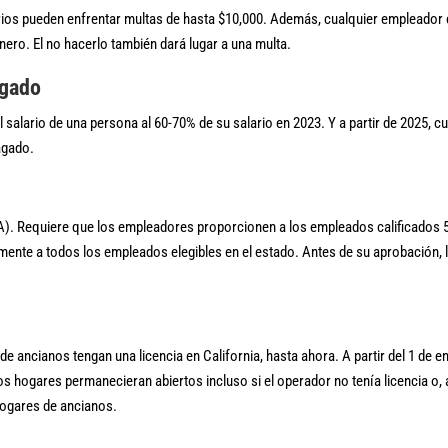
rios pueden enfrentar multas de hasta $10,000. Además, cualquier empleador
énero. El no hacerlo también dará lugar a una multa.
agado
l salario de una persona al 60-70% de su salario en 2023. Y a partir de 2025, 
agado.
RA). Requiere que los empleadores proporcionen a los empleados calificados 5
almente a todos los empleados elegibles en el estado. Antes de su aprobación
e ancianos tengan una licencia en California, hasta ahora. A partir del 1 de 
los hogares permanecieran abiertos incluso si el operador no tenía licencia o,
hogares de ancianos.