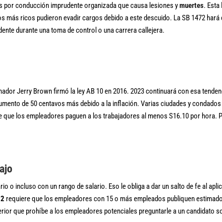
aves por conducción imprudente organizada que causa lesiones y
muertes
. Esta
os más ricos pudieron evadir cargos debido a este descuido. La SB 1472 hará 
dente durante una toma de control o una carrera callejera.
ador Jerry Brown firmó la ley AB 10 en 2016. 2023 continuará con esa tenden
 aumento de 50 centavos más debido a la inflación. Varias ciudades y condado
re que los empleadores paguen a los trabajadores al menos S16.10 por hora.
ajo
o incluso con un rango de salario. Eso le obliga a dar un salto de fe al aplic
62
requiere que los empleadores con 15 o más empleados publiquen estimados d
rior que prohíbe a los empleadores potenciales preguntarle a un candidato sobr