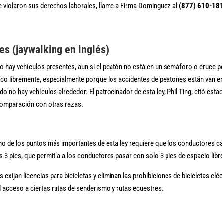
se violaron sus derechos laborales, llame a Firma Dominguez al
(877) 610-18
es (jaywalking en inglés)
i no hay vehículos presentes, aun si el peatón no está en un semáforo o cruce 
áfico libremente, especialmente porque los accidentes de peatones están van 
ando no hay vehículos alrededor. El patrocinador de esta ley, Phil Ting, citó
 comparación con otras razas.
no de los puntos más importantes de esta ley requiere que los conductores camb
os 3 pies, que permitía a los conductores pasar con solo 3 pies de espacio lib
 exijan licencias para bicicletas y eliminan las prohibiciones de bicicletas e
 acceso a ciertas rutas de senderismo y rutas ecuestres.