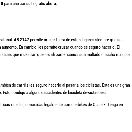
18
para una consulta gratis ahora.
peatonal.
AB 2147
permite cruzar fuera de estos lugares siempre que sea
en aumento. En cambio, les permite cruzar cuando es seguro hacerlo. El
 estadísticas que muestran que los afroamericanos son multados mucho más por
ien de carril si es seguro hacerlo al pasar a los ciclistas. Esta es una gran
re. Esto condujo a algunos accidentes de bicicleta devastadores.
léctricas rápidas, conocidas legalmente como e-bikes de Clase 3. Tenga en