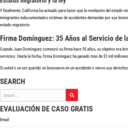
Estatus migratorio y la ley
Y finalmente, California ha actuado para hacer que la revelación del estado m
inmigrantes indocumentados víctimas de accidentes demandar por sus lesiones
estado migratorio.
Firma Domínguez: 35 Años al Servicio de 
Cuando Juan Domínguez comenzó su firma hace 35 años, su objetivo era brinda
servicios. Hasta la fecha, Firma Dominguez ha ganado más de $1 mil millones*
Si usted o un ser querido se lesionaron en un accidente o vieron sus derechos
SEARCH
Search
for:
EVALUACIÓN DE CASO GRATIS
Email